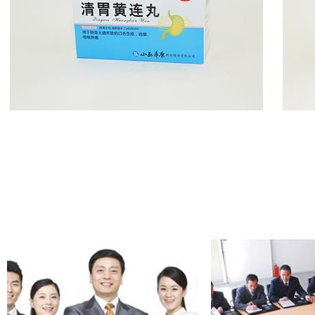
山西省医药产品展示-止咳立效丸：止
咳、定喘、祛痰
山西药品代理网--清胃…
山西药品代理网--清胃黄连丸：用于肺胃
火盛所致的口舌生疮，…